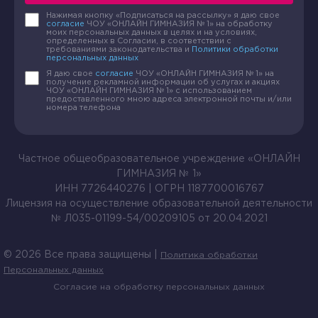
Нажимая кнопку «Подписаться на рассылку» я даю свое
согласие
ЧОУ «ОНЛАЙН ГИМНАЗИЯ № 1» на обработку
моих персональных данных в целях и на условиях,
определенных в Согласии, в соответствии с
требованиями законодательства и
Политики обработки
персональных данных
Я даю свое
согласие
ЧОУ «ОНЛАЙН ГИМНАЗИЯ № 1» на
получение рекламной информации об услугах и акциях
ЧОУ «ОНЛАЙН ГИМНАЗИЯ № 1» с использованием
предоставленного мною адреса электронной почты и/или
номера телефона
Частное общеобразовательное учреждение «ОНЛАЙН
ГИМНАЗИЯ № 1»
ИНН 7726440276 | ОГРН 1187700016767
Лицензия на осуществление образовательной деятельности
№ Л035-01199-54/00209105 от 20.04.2021
Сайт использует cookie-файлы,
продолжая, вы
соглашаетесь
с их
© 2026 Все права защищены |
использованием.
Политика обработки
Персональных данных
Принять
Согласие на обработку персональных данных