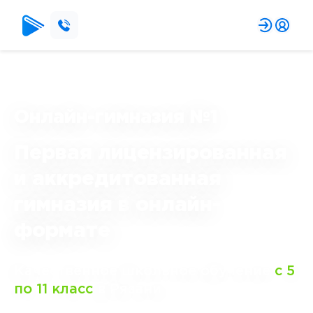
Онлайн-гимназия №1
Первая лицензированная
и аккредитованная
гимназия в
онлайн
-
формате
Качественное
школьное
обучение
с 5 
по 11 класс
в Рязани